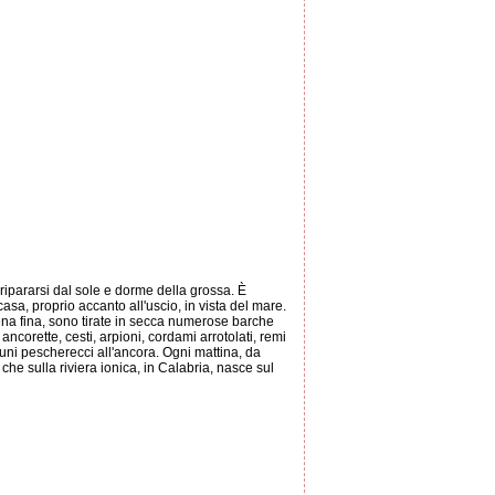
ipararsi dal sole e dorme della grossa. È
casa, proprio accanto all'uscio, in vista del mare.
e rena fina, sono tirate in secca numerose barche
ncorette, cesti, arpioni, cordami arrotolati, remi
uni pescherecci all'ancora. Ogni mattina, da
 che sulla riviera ionica, in Calabria, nasce sul