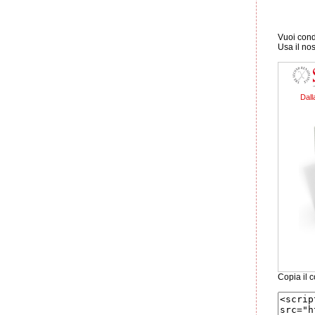
Vuoi condi
Usa il no
Dall
Copia il c