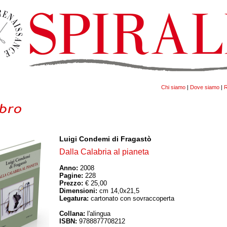
Chi siamo
|
Dove siamo
|
R
Luigi Condemi di Fragastò
Dalla Calabria al pianeta
Anno:
2008
Pagine:
228
Prezzo:
€ 25,00
Dimensioni:
cm 14,0x21,5
Legatura:
cartonato con sovraccoperta
Collana:
l'alingua
ISBN:
9788877708212