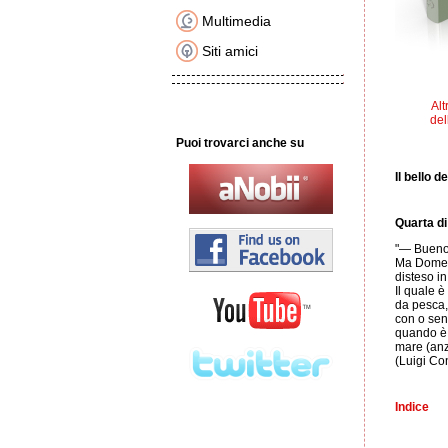
Multimedia
Siti amici
Alt
del
Puoi trovarci anche su
Il bello d
Quarta di
"— Buenos
Ma Domeni
disteso in
Il quale è
da pesca, 
con o sen
quando è t
mare (anz
(Luigi Co
Indice