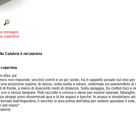
re immagini
la copertina
ella Calabria è nel pianeta
 copertina
 días, pa'.
co non risponde; vecchio com'è e un po' sordo, ha il cappello posato sul viso per r
 una posizione supina, di riposo, sulla sedia a sdraio, sistemata sul pianerottolo di 
 lì di fronte, a meno di duecento metri di distanza. Sulla spiaggia, tra ciottoli lisci 
con o senza lampare. Reti raccolte a corona o stese per essere riparate, falanghe, a
za stroppi sono disseminati qua e là tra argani e barche. In acqua si dondolano alc
ornato dall'Argentina, il vecchio si alza prima dell'alba per vedere spuntare il sole,
i dal mare)".
ndemi)