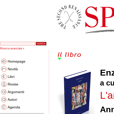
Ricerca avanzata »
Homepage
Novità
En
Libri
a c
Riviste
Argomenti
L'a
Autori
An
Agenda