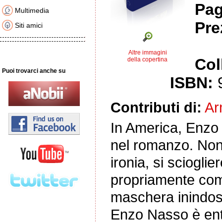
Pag
Multimedia
Pre
Siti amici
Altre immagini
Col
della copertina
Puoi trovarci anche su
ISBN:
Contributi di:
Ar
In America, Enzo 
nel romanzo. Non
ironia, si sciogl
propriamente com
maschera inindoss
Enzo Nasso è entr