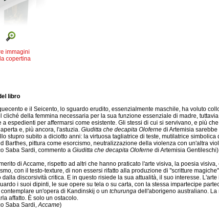
re immagini
la copertina
el libro
nquecento e il Seicento, lo sguardo erudito, essenzialmente maschile, ha voluto col
 cliché della femmina necessaria per la sua funzione essenziale di madre, tuttavia p
e a espedienti per affermarsi come esistente. Gli stessi di cui si servivano, e più c
 aperta e, più ancora, l'astuzia.
Giuditta che decapita Oloferne
di Artemisia sarebbe
llo stupro subito a diciotto anni: la virtuosa tagliatrice di teste, mutilatrice simboli
d Barthes, pittura come esorcismo, neutralizzazione della violenza con un'altra vio
co Saba Sardi, commento a
Giuditta che decapita Oloferne
di Artemisia Gentileschi)
merito di Accame, rispetto ad altri che hanno praticato l'arte visiva, la poesia visi
smo, con il testo-texture, di non essersi rifatto alla produzione di "scritture magich
 dalla discorsività critica. E in questo risiede la sua attualità, il suo interesse. L'ar
ardo i suoi dipinti, le sue opere su tela o su carta, con la stessa impartecipe par
 contemplare un'opera di Kandinskij o un
tchurunga
dell'aborigeno australiano. L
la affatto. È solo un ostacolo.
co Saba Sardi,
Accame
)