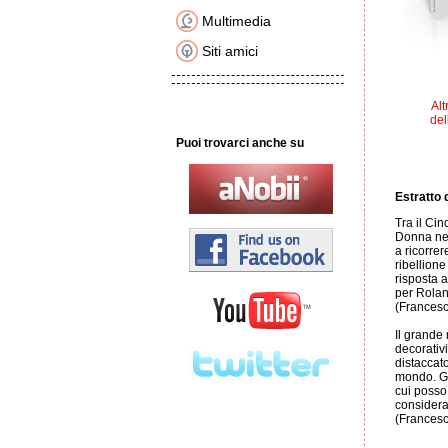
Multimedia
Siti amici
Alt
del
Puoi trovarci anche su
Estratto d
Tra il Ci
Donna nel
a ricorrer
ribellione
risposta a
per Rolan
(Frances
Il grande 
decorativi
distaccato
mondo. Gu
cui posso
considerar
(Frances