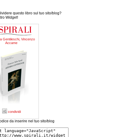
videre questo libro sul tuo sito/blog?
stro Widget!
a Gentileschi, Vincenzo
Accame
condividi
odice da inserire nel tuo sito/blog