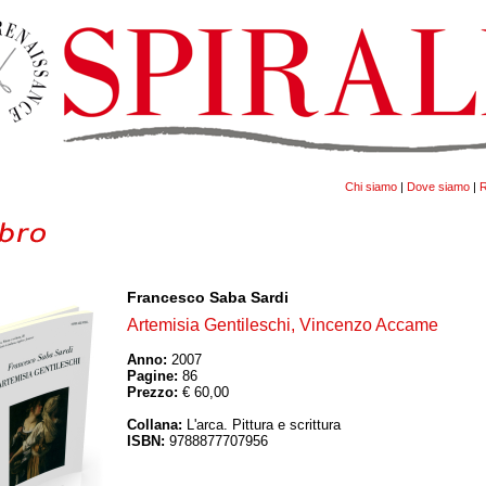
Chi siamo
|
Dove siamo
|
R
Francesco Saba Sardi
Artemisia Gentileschi, Vincenzo Accame
Anno:
2007
Pagine:
86
Prezzo:
€ 60,00
Collana:
L'arca. Pittura e scrittura
ISBN:
9788877707956