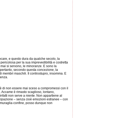
locare, e questo dura da qualche secolo, la
ericolosa per la sua imprevedibilità e costretta
he mai si servono, le minoranze. E sono la
 pertanto, secondo questa concezione, la
ca di membri maschili. Il controstupro, insomma. E
lenza.
va, è di non essere mai sceso a compromessi con il
e". Accame è rimasto scaglioso, lontano,
te infatti non serve a niente. Non appartiene al
tecipazione – senza cioè emozioni estranee – con
a muraglia-confine, posso dunque non