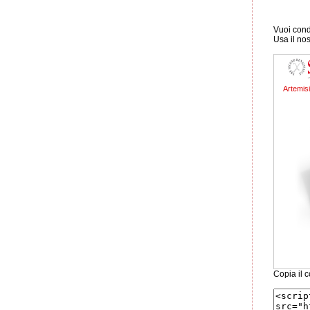
Vuoi condi
Usa il no
Artemisi
Copia il c