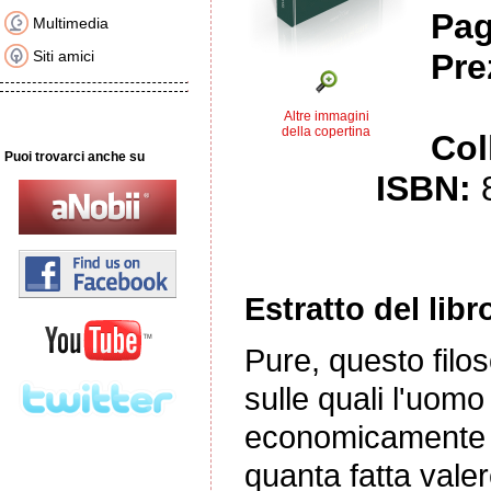
Pag
Multimedia
Siti amici
Pre
Altre immagini
della copertina
Col
Puoi trovarci anche su
ISBN:
Estratto del libr
Pure, questo filo
sulle quali l'uom
economicamente fo
quanta fatta valer