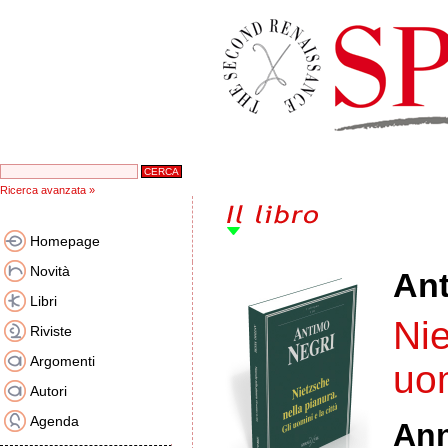
Ricerca avanzata »
Homepage
Novità
Ant
Libri
Nie
Riviste
Argomenti
uom
Autori
Agenda
An