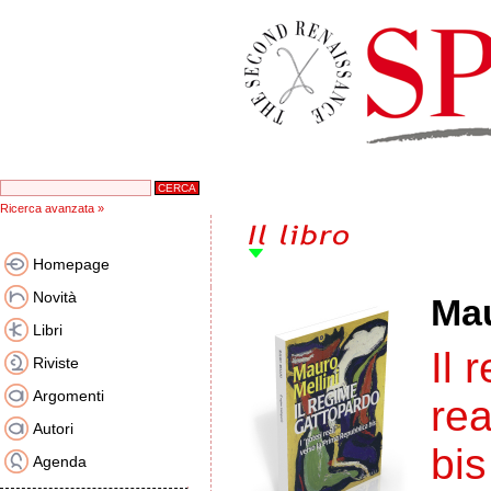
Ricerca avanzata »
Homepage
Novità
Mau
Libri
Il 
Riviste
Argomenti
rea
Autori
bis
Agenda