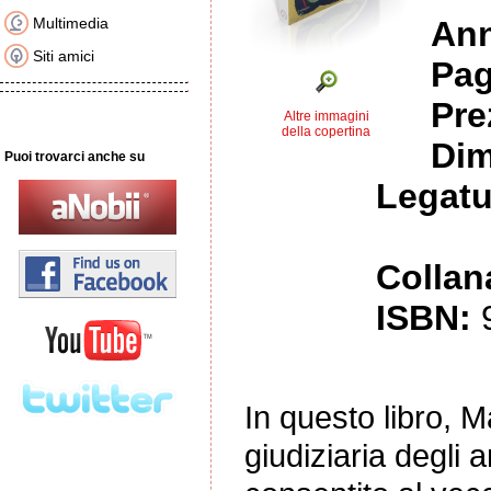
Multimedia
An
Siti amici
Pag
Pre
Altre immagini
della copertina
Dim
Puoi trovarci anche su
Legatu
Collan
ISBN:
In questo libro, M
giudiziaria degli