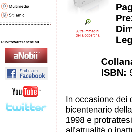
Pag
Multimedia
Siti amici
Pre
Dim
Altre immagini
della copertina
Leg
Puoi trovarci anche su
Collan
ISBN:
In occasione dei d
bicentenario della
1998 e protrattesi
all'attualità o in