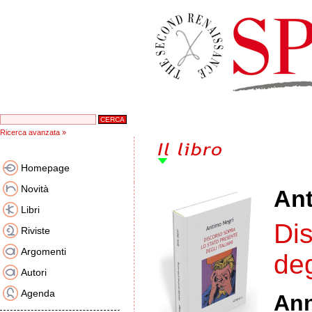
Ricerca avanzata »
Homepage
Novità
Ant
Libri
Dis
Riviste
Argomenti
deg
Autori
Agenda
An