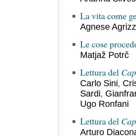
La vita come g
Agnese Agrizz
Le cose proced
Matjaž Potrč
Lettura del
Capi
Carlo Sini
,
Cri
Sardi
,
Gianfra
Ugo Ronfani
Lettura del
Capi
Arturo Diacon