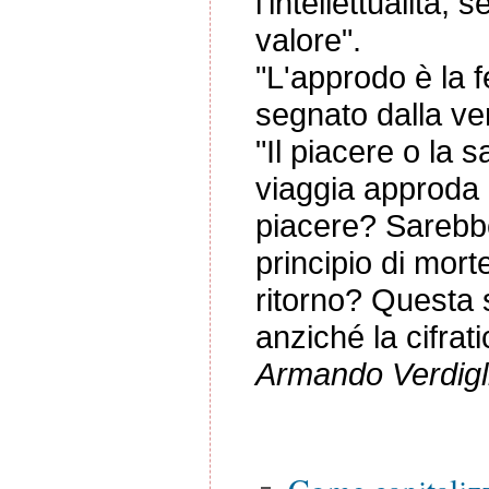
l'intellettualità, 
valore".
"L'approdo è la fe
segnato dalla ver
"Il piacere o la s
viaggia approda 
piacere? Sarebbe
principio di mort
ritorno? Questa s
anziché la cifrat
Armando Verdigl