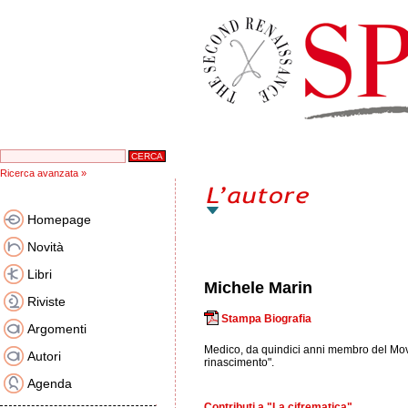
Ricerca avanzata »
Homepage
Novità
Libri
Michele Marin
Riviste
Stampa Biografia
Argomenti
Medico, da quindici anni membro del Movime
Autori
rinascimento".
Agenda
Contributi a "La cifrematica"