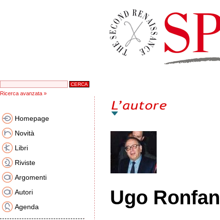
Ricerca avanzata »
Homepage
Novità
Libri
Riviste
Argomenti
Ugo Ronfan
Autori
Agenda