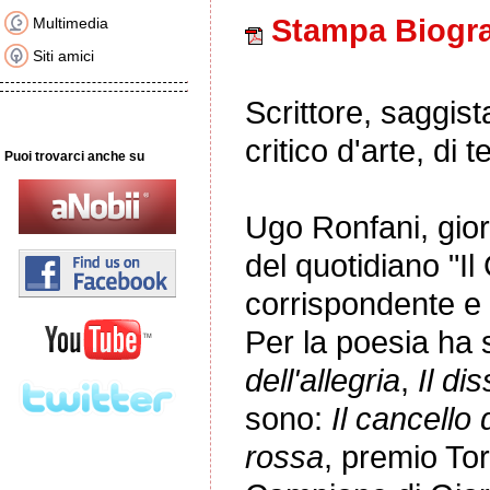
Stampa Biogra
Multimedia
Siti amici
Scrittore, saggist
critico d'arte, di t
Puoi trovarci anche su
Ugo Ronfani, giorn
del quotidiano "I
corrispondente e i
Per la poesia ha s
dell'allegria
,
Il di
sono:
Il cancello 
rossa
, premio Tor