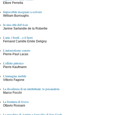
Ettore Perrella
Impossibile insegnare a scrivere
William Burroughs
In una città dell'Asia
Janine Sarlandie de la Robertie
L'arte, i bordi ...e il fuori
Fernand Camille Emile Deligny
L'autoerotismo sonoro
Pierre-Paul Lacas
L'effetto pittorico
Pierre Kaufmann
L'immagine mobile
Vittorio Fagone
La dissidenza di un intellettuale: lo psicanalista
Marco Focchi
La frontiera di Svevo
Ottavio Rossani
La macchina di Amleto e l'orecchio di Van Gogh