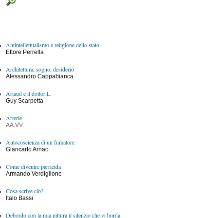
Antintellettualismo e religione dello stato
Ettore Perrella
Architettura, sogno, desiderio
Alessandro Cappabianca
Artaud e il dottor L.
Guy Scarpetta
Arterie
AA.VV.
Autocoscienza di un fumatore
Giancarlo Arnao
Come divenire parricida
Armando Verdiglione
Cosa scrive ciò?
Italo Bassi
Debordo con la mia pittura il silenzio che vi borda