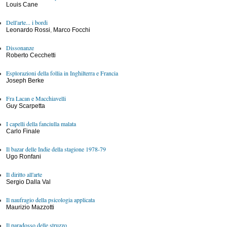
Louis Cane
Dell'arte... i bordi
Leonardo Rossi
,
Marco Focchi
Dissonanze
Roberto Cecchetti
Esplorazioni della follia in Inghilterra e Francia
Joseph Berke
Fra Lacan e Macchiavelli
Guy Scarpetta
I capelli della fanciulla malata
Carlo Finale
Il bazar delle Indie della stagione 1978-79
Ugo Ronfani
Il diritto all'arte
Sergio Dalla Val
Il naufragio della psicologia applicata
Maurizio Mazzotti
Il paradosso delle struzzo