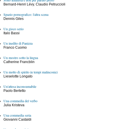
Sono leninista e non per partito preso
Bernard-Henri Lévy
,
Claudio Petruccioli
Spazio pornografico: l'altra scena
Dennis Giles
Un gioco serio
Italo Bassi
Un inedito di Panizza
Franco Cuomo
Un mostro sotto la lingua
Catherine Francblin
Un motto di spirito in tempi malinconici
Lieselotte Longato
Un'attesa inconsumabile
Paolo Bertetto
Una commedia del verbo
Julia Kristeva
Una commedia seria
Giovanni Castaldi