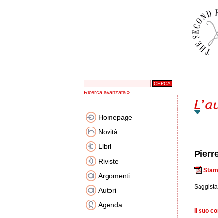
Ricerca avanzata »
Homepage
Novità
Libri
Pierr
Riviste
Stam
Argomenti
Saggista,
Autori
Agenda
Il suo co