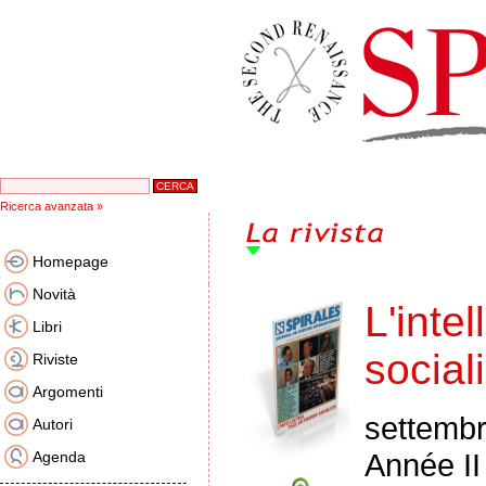
Ricerca avanzata »
Homepage
Novità
L'inte
Libri
social
Riviste
Argomenti
settemb
Autori
Année II
Agenda