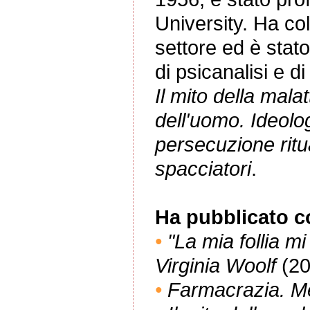
University. Ha coll
settore ed è sta
di psicanalisi e di 
Il mito della mala
dell'uomo. Ideolog
persecuzione ritua
spacciatori
.
Ha pubblicato co
•
"La mia follia mi 
Virginia Woolf
(2
•
Farmacrazia. Med