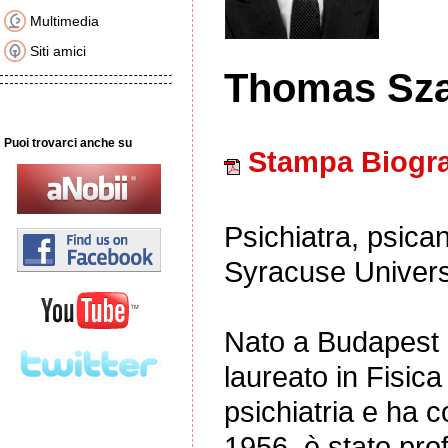
Multimedia
Siti amici
Thomas Sz
Puoi trovarci anche su
Stampa Biogra
Psichiatra, psican
Syracuse Univers
Nato a Budapest e 
laureato in Fisica
psichiatria e ha c
1956, è stato pro