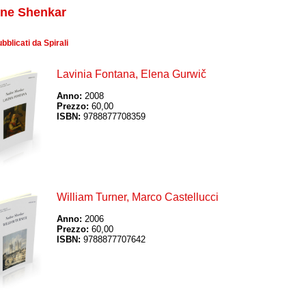
ne Shenkar
ubblicati da Spirali
Lavinia Fontana, Elena Gurwič
Anno:
2008
Prezzo:
60,00
ISBN:
9788877708359
William Turner, Marco Castellucci
Anno:
2006
Prezzo:
60,00
ISBN:
9788877707642