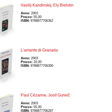
Vasilij Kandinskij, Ely Bielutin
Anno:
2003
Prezzo:
55,00
ISBN:
9788877706362
L’amante di Granada
Anno:
2003
Prezzo:
20,00
ISBN:
9788877706300
Paul Cézanne, Josif Gurwič
Anno:
2003
Prezzo:
55,00
ISBN:
9788877706287