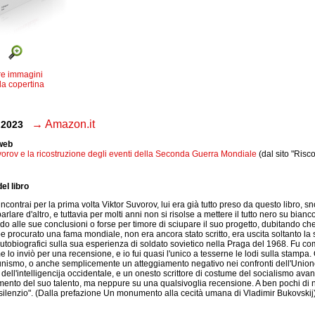
re immagini
la copertina
→ Amazon.it
k 2023
 web
vorov e la ricostruzione degli eventi della Seconda Guerra Mondiale
(dal sito "Risco
el libro
contrai per la prima volta Viktor Suvorov, lui era già tutto preso da questo libro, sno
arlare d'altro, e tuttavia per molti anni non si risolse a mettere il tutto nero su bia
ndo alle sue conclusioni o forse per timore di sciupare il suo progetto, dubitando ch
e procurato una fama mondiale, non era ancora stato scritto, era uscita soltanto la s
autobiografici sulla sua esperienza di soldato sovietico nella Praga del 1968. Fu com
 lo inviò per una recensione, e io fui quasi l'unico a tesserne le lodi sulla stampa. 
unismo, o anche semplicemente un atteggiamento negativo nei confronti dell'Unione
i dell'intelligencija occidentale, e un onesto scrittore di costume del socialismo av
mento del suo talento, ma neppure su una qualsivoglia recensione. A ben pochi di noi
silenzio". (Dalla prefazione Un monumento alla cecità umana di Vladimir Bukovskij