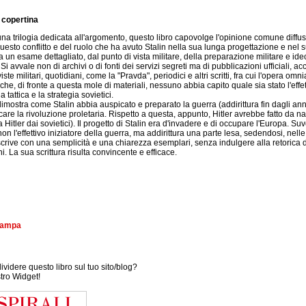
 copertina
una trilogia dedicata all'argomento, questo libro capovolge l'opinione comune diffu
questo conflitto e del ruolo che ha avuto Stalin nella sua lunga progettazione e nel
a un esame dettagliato, dal punto di vista militare, della preparazione militare e id
 Si avvale non di archivi o di fonti dei servizi segreti ma di pubblicazioni ufficiali, a
riviste militari, quotidiani, come la "Pravda", periodici e altri scritti, fra cui l'opera o
he, di fronte a questa mole di materiali, nessuno abbia capito quale sia stato l'effett
a tattica e la strategia sovietici.
imostra come Stalin abbia auspicato e preparato la guerra (addirittura fin dagli anni 
care la rivoluzione proletaria. Rispetto a questa, appunto, Hitler avrebbe fatto da 
 a Hitler dai sovietici). Il progetto di Stalin era d'invadere e di occupare l'Europa. Su
on l'effettivo iniziatore della guerra, ma addirittura una parte lesa, sedendosi, nelle tr
crive con una semplicità e una chiarezza esemplari, senza indulgere alla retorica 
i. La sua scrittura risulta convincente e efficace.
stampa
videre questo libro sul tuo sito/blog?
stro Widget!