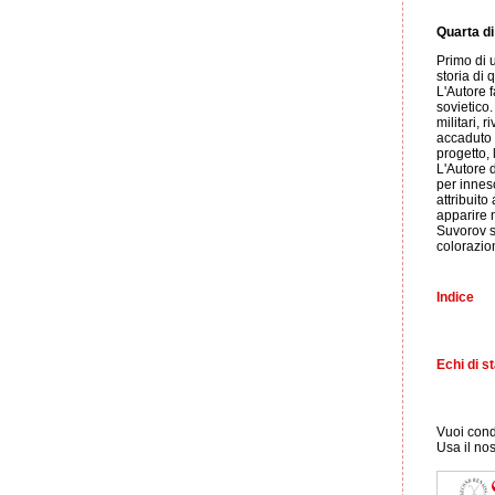
Quarta di
Primo di 
storia di 
L'Autore f
sovietico.
militari, 
accaduto c
progetto, l
L'Autore d
per innes
attribuito
apparire n
Suvorov s
colorazion
Indice
Echi di 
Vuoi condi
Usa il no