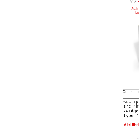
Stalin
bo
Copia il c
Altri lib