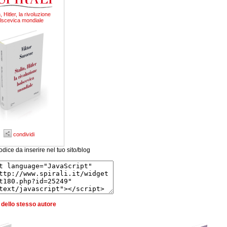
, Hitler, la rivoluzione
lscevica mondiale
condividi
odice da inserire nel tuo sito/blog
ri dello stesso autore