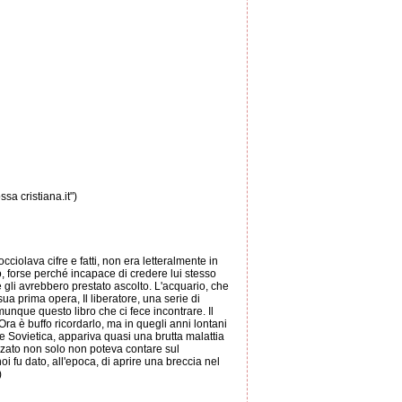
ssa cristiana.it")
cciolava cifre e fatti, non era letteralmente in
nco, forse perché incapace di credere lui stesso
e gli avrebbero prestato ascolto. L'acquario, che
ua prima opera, Il liberatore, una serie di
unque questo libro che ci fece incontrare. Il
Ora è buffo ricordarlo, ma in quegli anni lontani
 Sovietica, appariva quasi una brutta malattia
anzato non solo non poteva contare sul
 fu dato, all'epoca, di aprire una breccia nel
)