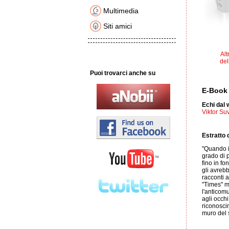
Multimedia
Siti amici
Alt
del
Puoi trovarci anche su
E-Boo
Echi dal
Viktor Su
Estratto d
"Quando in
grado di p
fino in fo
gli avrebb
racconti 
"Times" me
l'anticom
agli occh
riconosci
muro del 