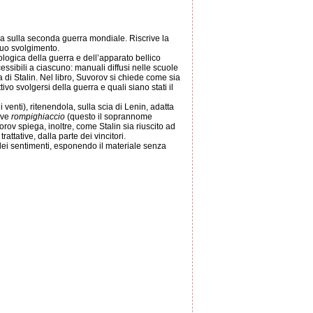
sa sulla seconda guerra mondiale. Riscrive la
 suo svolgimento.
eologica della guerra e dell’apparato bellico
ccessibili a ciascuno: manuali diffusi nelle scuole
mnia di Stalin. Nel libro, Suvorov si chiede come sia
ivo svolgersi della guerra e quali siano stati il
venti), ritenendola, sulla scia di Lenin, adatta
nave
rompighiaccio
(questo il soprannome
vorov spiega, inoltre, come Stalin sia riuscito ad
attative, dalla parte dei vincitori.
dei sentimenti, esponendo il materiale senza