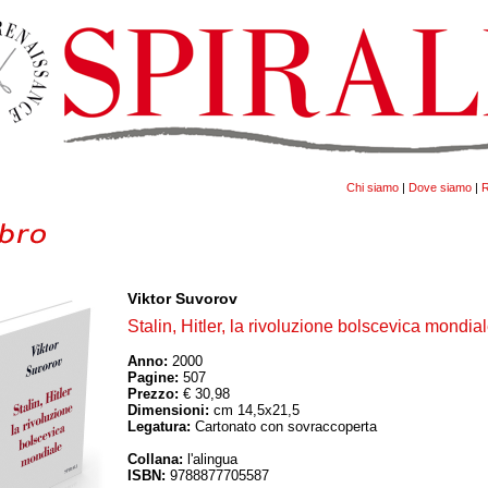
Chi siamo
|
Dove siamo
|
R
Viktor Suvorov
Stalin, Hitler, la rivoluzione bolscevica mondia
Anno:
2000
Pagine:
507
Prezzo:
€ 30,98
Dimensioni:
cm 14,5x21,5
Legatura:
Cartonato con sovraccoperta
Collana:
l'alingua
ISBN:
9788877705587