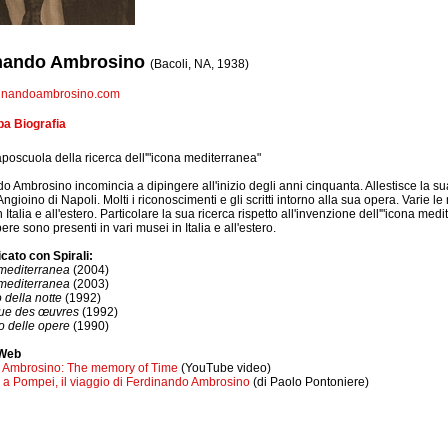
nando Ambrosino
(Bacoli, NA, 1938)
inandoambrosino.com
a Biografia
caposcuola della ricerca dell'"icona mediterranea"
o Ambrosino incomincia a dipingere all'inizio degli anni cinquanta. Allestisce la s
gioino di Napoli. Molti i riconoscimenti e gli scritti intorno alla sua opera. Varie le
Italia e all'estero. Particolare la sua ricerca rispetto all'invenzione dell'"icona medi
re sono presenti in vari musei in Italia e all'estero.
cato con Spirali:
 mediterranea
(2004)
 mediterranea
(2003)
 della notte
(1992)
ue des œuvres
(1992)
o delle opere
(1990)
 Web
 Ambrosino: The memory of Time
(YouTube video)
a Pompei, il viaggio di Ferdinando Ambrosino
(di Paolo Pontoniere)