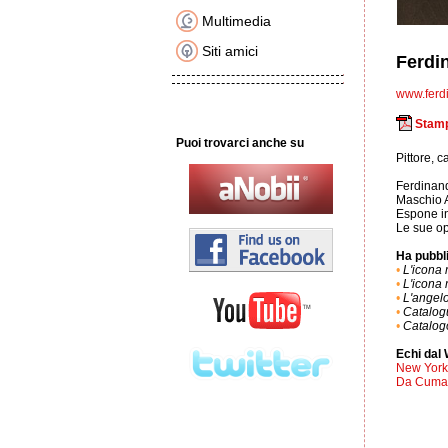
Multimedia
Siti amici
Ferdi
www.ferd
Stamp
Puoi trovarci anche su
Pittore, 
Ferdinand
Maschio An
Espone in 
Le sue ope
Ha pubbli
•
L'icona
•
L'icona
•
L'angelo
•
Catalog
•
Catalog
Echi dal
New York
Da Cuma 