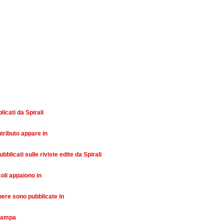
licati da Spirali
ntributo appare in
ubblicati sulle riviste edite da Spirali
coli appaiono in
pere sono pubblicate in
stampa