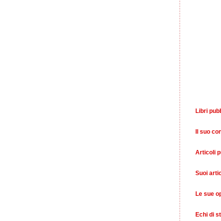
Libri pubb
Il suo co
Articoli p
Suoi arti
Le sue o
Echi di 