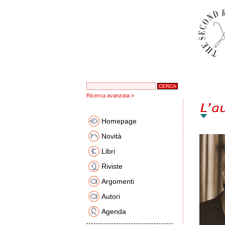
Ricerca avanzata »
Homepage
Novità
Libri
Riviste
Argomenti
Autori
Agenda