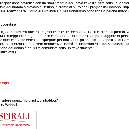
l'espansione sovietica con un "malinteso" e accusava l'ovest di fare salire la tensio
ista del mondo si trovava a Berlino, di fronte al Muro che i progressisti davano l'im
tare. Menzionare il Muro era un indice di reazionarismo condannato perché risentiva 
 copertina
a, Gorbaciov era ancora un grande eroe dell'occidente. Gli fu conferito il premio Nob
i. Ma l'atteggiamento generale sta cambiando. Un numero sempre maggiore di persone
 quel che io ho cercato di spiegare per molti anni: gli obiettivi della politica di Go
omia di mercato o della vera democrazia, bensì un 'rinnovamento' del socialismo, la
ione del dominio dell'élite comunista sotto un travestimento".
 Bukovskij)
stampa
videre questo libro sul tuo sito/blog?
stro Widget!
Dall'utopia al disastro