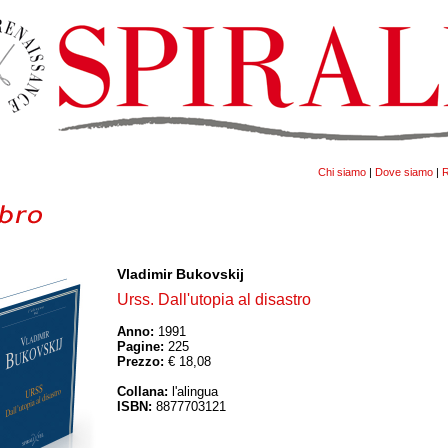
Chi siamo
|
Dove siamo
|
R
Vladimir Bukovskij
Urss. Dall'utopia al disastro
Anno:
1991
Pagine:
225
Prezzo:
€ 18,08
Collana:
l'alingua
ISBN:
8877703121