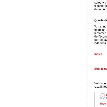
spiegava 
filocomun
di non no
Quarta di
"Un anno f
di dollar
lentamente
dell'econ
perpetuaz
(Vladimir
Indice
Echi di 
Vuoi condi
Usa il no
Urss. 