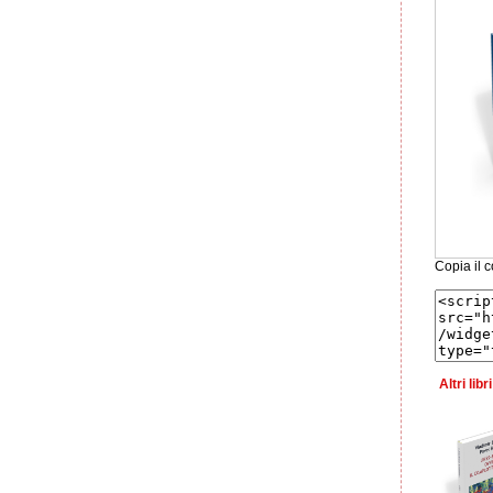
Copia il c
Altri lib