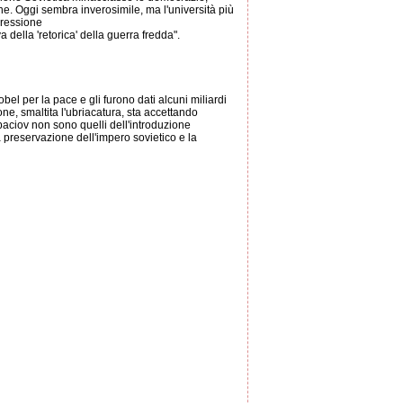
ne. Oggi sembra inverosimile, ma l'università più
pressione
della 'retorica' della guerra fredda".
el per la pace e gli furono dati alcuni miliardi
, smaltita l'ubriacatura, sta accettando
rbaciov non sono quelli dell'introduzione
 preservazione dell'impero sovietico e la