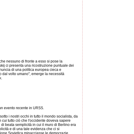
 che nessuno di fronte a esso si pose la
kij ci presenta una ricostruzione puntuale dei
 denuncia di una politica europea cieca e
o dal volto umano", emerge la necessità
k.
 un evento recente in URSS.
o i nostri occhi in tutto il mondo socialista, da
cui tutto ciò che l'occidente doveva sapere
i beata semplicità in cui il muro di Berlino era
licità e di una tale evidenza che ci si
nione Sovietica minacciasse le democrazie,