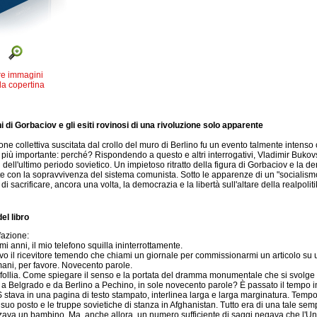
re immagini
la copertina
ani di Gorbaciov e gli esiti rovinosi di una rivoluzione solo apparente
one collettiva suscitata dal crollo del muro di Berlino fu un evento talmente intenso
iù importante: perché? Rispondendo a questo e altri interrogativi, Vladimir Bukovs
ici dell'ultimo periodo sovietico. Un impietoso ritratto della figura di Gorbaciov e la
e con la sopravvivenza del sistema comunista. Sotto le apparenze di un "socialism
di sacrificare, ancora una volta, la democrazia e la libertà sull'altare della realpoliti
el libro
fazione:
imi anni, il mio telefono squilla ininterrottamente.
vo il ricevitore temendo che chiami un giornale per commissionarmi un articolo su
ani, per favore. Novecento parole.
follia. Come spiegare il senso e la portata del dramma monumentale che si svolge sott
 Belgrado e da Berlino a Pechino, in sole novecento parole? È passato il tempo in 
 stava in una pagina di testo stampato, interlinea larga e larga marginatura. Tempo d
suo posto e le truppe sovietiche di stanza in Afghanistan. Tutto era di una tale semp
ava un bambino. Ma, anche allora, un numero sufficiente di saggi negava che l'U