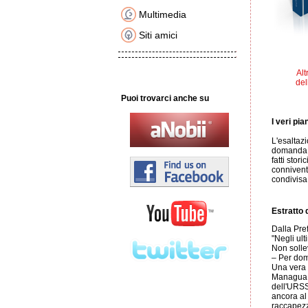
Multimedia
Siti amici
Alt
del
Puoi trovarci anche su
I veri pi
L'esaltazi
domanda p
fatti stor
connivent
condivisa 
Estratto d
Dalla Pre
"Negli ult
Non solle
– Per dom
Una vera 
Managua a
dell'URSS
ancora al 
raccapezz