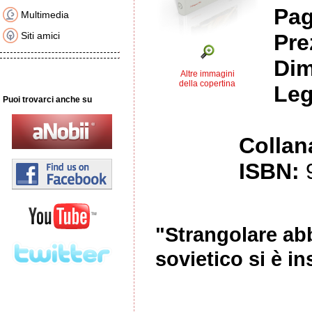
Pag
Multimedia
Siti amici
Pre
Dim
Altre immagini
della copertina
Leg
Puoi trovarci anche su
Collan
ISBN:
"Strangolare ab
sovietico si è i