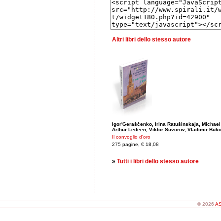
Altri libri dello stesso autore
Igor'Geraščenko
,
Irina Ratušinskaja
,
Michael
Arthur Ledeen
,
Viktor Suvorov
,
Vladimir Buko
Il convoglio d'oro
275 pagine, € 18,08
»
Tutti i libri dello stesso autore
© 2026
AS