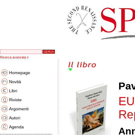
Ricerca avanzata »
Homepage
Novità
Pav
Libri
EU
Riviste
Argomenti
Rep
Autori
Agenda
An