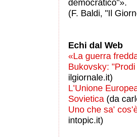
democratico"».
(F. Baldi, "Il Gior
Echi dal Web
«La guerra fredda
Bukovsky: "Prodi
ilgiornale.it)
L'Unione Europea
Sovietica
(da car
Uno che sa' cos'è
intopic.it)